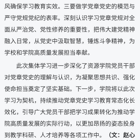
风确保学习教育实效。三要做学党章党史的模范与
严守党规党纪的表率。深刻认识学习党章党规对全
面从严治党、党性修养的重要性，把伟大建党精神
融入日常，从党史中汲取智慧，锤炼斗争精神，为
学校和学院高质量发展担当奉献。
此次集体学习进一步深化了资源学院党员干部
对党章党史的理解与认识，为凝聚思想共识、强化
使命担当奠定了坚实基础。下一步，学院将以此次
学习为契机，持续推动党章党史学习教育常态化长
效化，引导广大党员干部把学习成果转化为推动学
院高质量发展的实际行动，以更加昂扬的姿态投身
到教学科研、人才培养等各项工作中。
（文：赵心