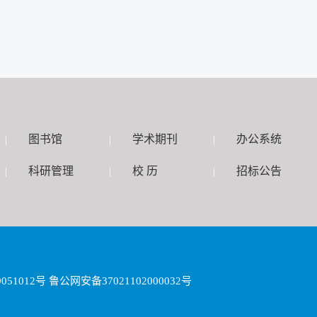
图书馆
学术期刊
办公系统
|
|
|
科研管理
校 历
招标公告
|
|
|
1012号 鲁公网安备37021102000032号