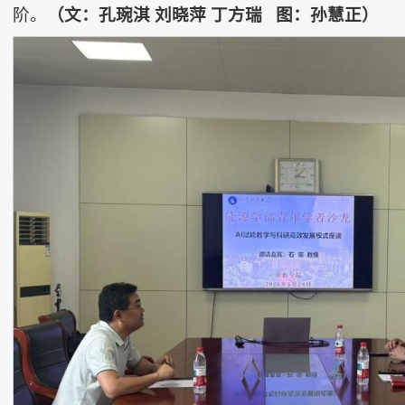
阶。
（文：
孔琬淇 刘晓萍 丁方瑞
图：
孙慧正
）