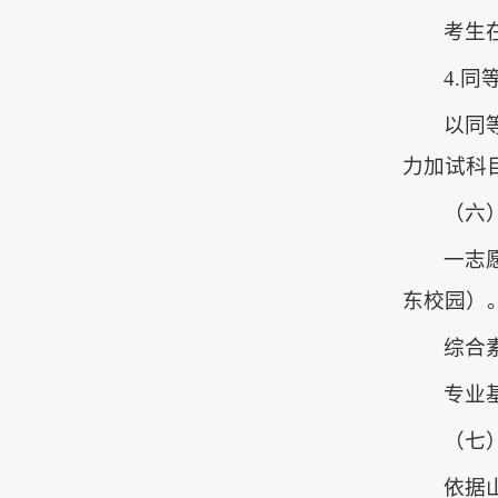
考生
4.
以同
力加试科
（六
一志
东校园）
综合素
专业基
（七
依据