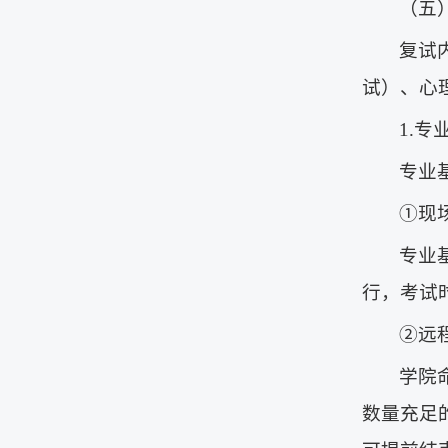
（五
复试
试）、心
1.
专业
①现
专业
行，考试
②远
学院
数量充足