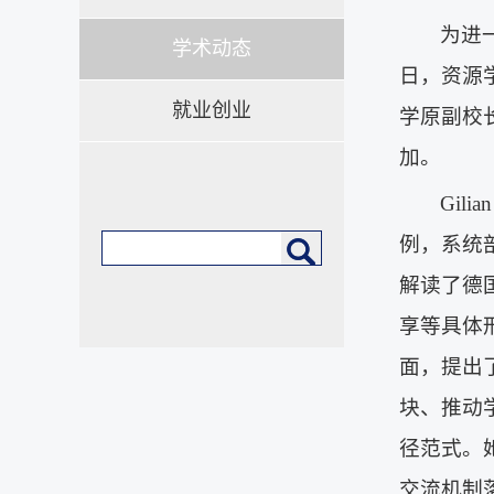
为进
学术动态
日，资源
就业创业
学原副校长
加。
Gil
例，系统
解读了德
享等具体
面，提出
块、推动
径范式。
交流机制