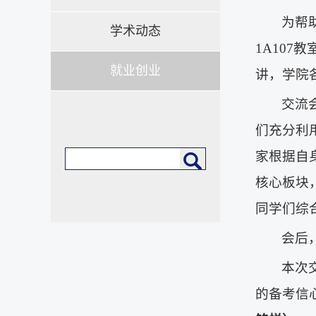
为帮
学术动态
1A107
就业创业
讲，学院
交流
们充分利
家根据自
核心板块
同学们综
会后
本次
的备考信