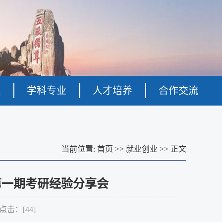
伍
学科专业
人才培养
合作交流
当前位置:
首页
>>
就业创业
>>
正文
年第一期考研经验分享会
 点击：[
44
]